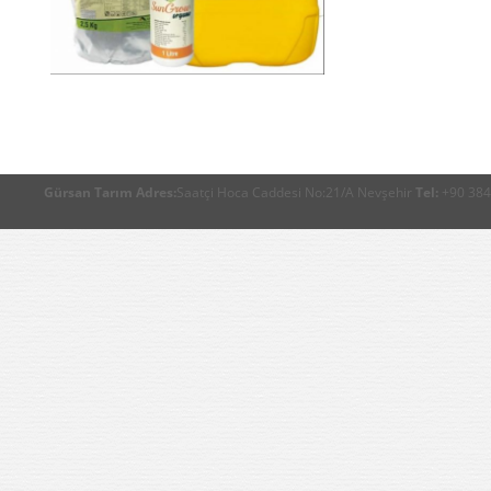
Gürsan Tarım
Adres:
Saatçi Hoca Caddesi No:21/A Nevşehir
Tel:
+90 384 