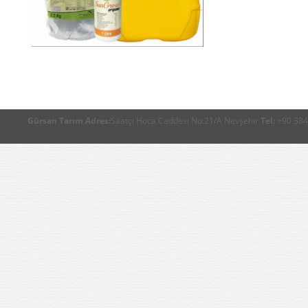
Gürsan Tarım
Adres:
Saatçi Hoca Caddesi No:21/A Nevşehir
Tel:
+90 384 