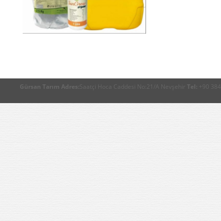
Gürsan Tarım
Adres:
Saatçi Hoca Caddesi No:21/A Nevşehir
Tel:
+90 384 